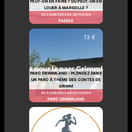
PEUT-ON EN FAIRE ? OÙ PEUT-ON EN
LOUER À MARSEILLE ?
DU 24/06/2024 AU 30/11/2024
PADDLE
13 €
PARC GRIMMLAND – PLONGEZ DANS
UN PARC À THÈME DES CONTES DE
GRIMM
DU 23/06/2024 AU 03/11/2024
PARC GRIMMLAND
25 €