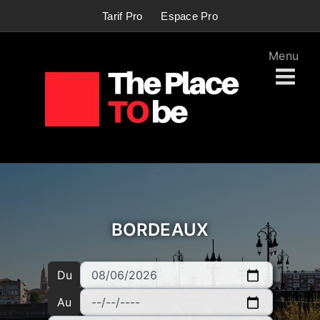
Passer
Tarif Pro
Espace Pro
au
contenu
BORDEAUX
Du
Au