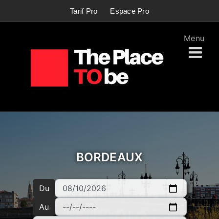
Passer
Tarif Pro
Espace Pro
au
contenu
BORDEAUX
Du
Au