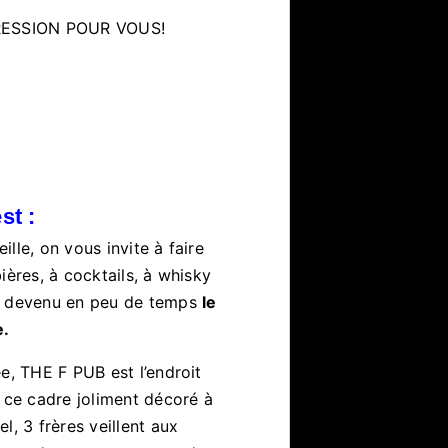
 PRESSION POUR VOUS!
st :
ille, on vous invite à faire
ières, à cocktails, à whisky
st devenu en peu de temps
le
ue.
e, THE F PUB est l’endroit
 ce cadre joliment décoré à
l, 3 frères veillent aux