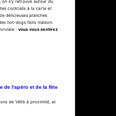
, on s’y retrouve autour du
es cocktails à la carte et
 de délicieuses planches
des hot-dogs faits maison.
viviale :
vous vous sentirez
 de l’apéro et de la fête
ions de Vélib à proximité, et