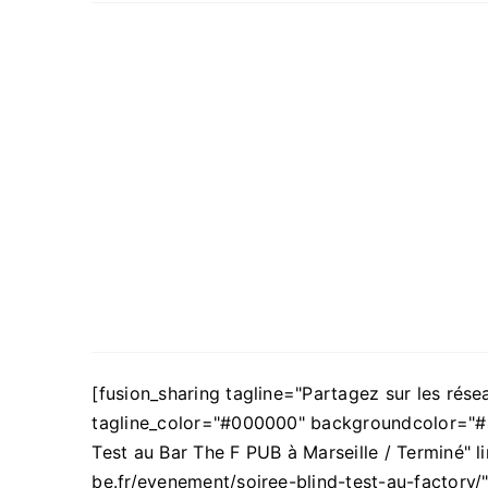
[fusion_sharing tagline="Partagez sur les rése
tagline_color="#000000" backgroundcolor="#E
Test au Bar The F PUB à Marseille / Terminé" l
be.fr/evenement/soiree-blind-test-au-factory/"