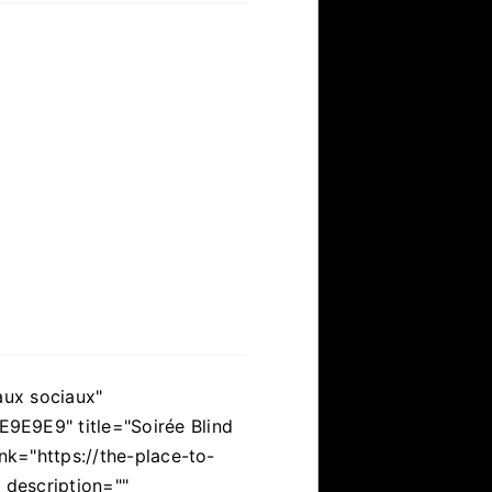
aux sociaux"
9E9E9" title="Soirée Blind
ink="https://the-place-to-
 description=""