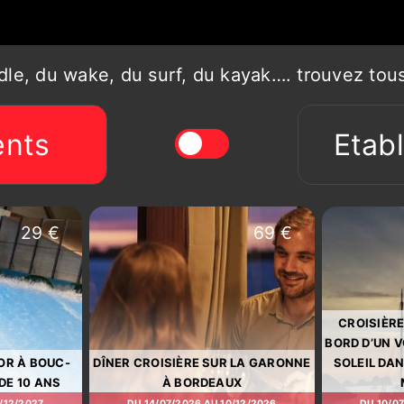
e, du wake, du surf, du kayak…. trouvez tous le
nts
Etab
29 €
69 €
CROISIÈRE
BORD D’UN V
OR À BOUC-
DÎNER CROISIÈRE SUR LA GARONNE
SOLEIL DA
 DE 10 ANS
À BORDEAUX
/12/2027
DU 14/07/2026 AU 10/12/2026
DU 10/0