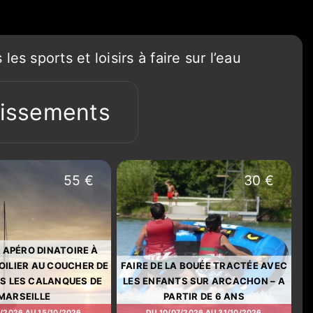
s sports et loisirs à faire sur l’eau
lissements
55 €
30 €
 APÉRO DINATOIRE À
OILIER AU COUCHER DE
FAIRE DE LA BOUÉE TRACTÉE AVEC
NS LES CALANQUES DE
LES ENFANTS SUR ARCACHON – A
MARSEILLE
PARTIR DE 6 ANS
7/2026 AU 15/10/2026
DU 10/07/2026 AU 31/10/2026