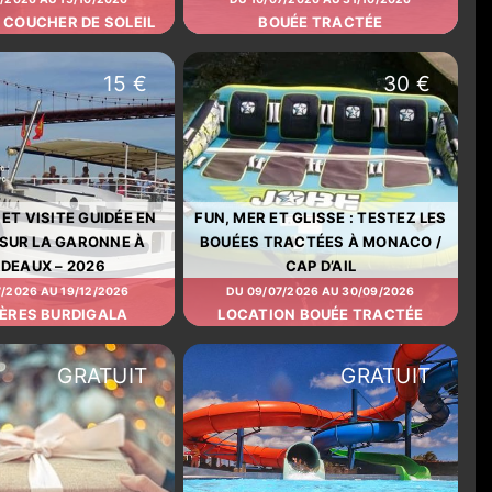
 COUCHER DE SOLEIL
BOUÉE TRACTÉE
15 €
30 €
 ET VISITE GUIDÉE EN
FUN, MER ET GLISSE : TESTEZ LES
 SUR LA GARONNE À
BOUÉES TRACTÉES À MONACO /
DEAUX – 2026
CAP D’AIL
/2026 AU 19/12/2026
DU 09/07/2026 AU 30/09/2026
IÈRES BURDIGALA
LOCATION BOUÉE TRACTÉE
GRATUIT
GRATUIT