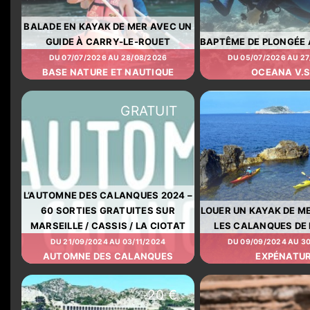
BALADE EN KAYAK DE MER AVEC UN
GUIDE À CARRY-LE-ROUET
BAPTÊME DE PLONGÉE
DU 07/07/2026 AU 28/08/2026
DU 05/07/2026 AU 2
BASE NATURE ET NAUTIQUE
OCEANA V.S
GRATUIT
L’AUTOMNE DES CALANQUES 2024 –
60 SORTIES GRATUITES SUR
LOUER UN KAYAK DE ME
MARSEILLE / CASSIS / LA CIOTAT
LES CALANQUES DE 
DU 21/09/2024 AU 03/11/2024
DU 09/09/2024 AU 3
AUTOMNE DES CALANQUES
EXPÉNATU
20 €