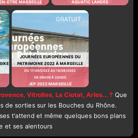
EN-ETRE MARSEILLE
AQUATIC LANDES
€
GRATUIT
JOURNÉES EUROPÉENNES DU
BIKE
PATRIMOINE 2022 À MARSEILLE
DU 17/09/2022 AU 18/09/2022
DE 08H00 À 22H00
JEP 2022 MARSEILLE
ovence, Vitrolles, La Ciotat, Arles... ?
Que
s de sorties sur les Bouches du Rhône.
esses t'attend et même quelques bons plans
e et ses alentours