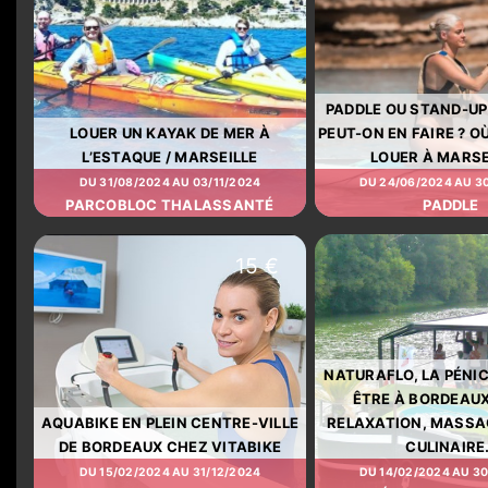
PADDLE OU STAND-UP
LOUER UN KAYAK DE MER À
PEUT-ON EN FAIRE ? O
L’ESTAQUE / MARSEILLE
LOUER À MARSE
DU 31/08/2024 AU 03/11/2024
DU 24/06/2024 AU 3
PARCOBLOC THALASSANTÉ
PADDLE
15 €
NATURAFLO, LA PÉNIC
ÊTRE À BORDEAUX
AQUABIKE EN PLEIN CENTRE-VILLE
RELAXATION, MASSAG
DE BORDEAUX CHEZ VITABIKE
CULINAIRE
DU 15/02/2024 AU 31/12/2024
DU 14/02/2024 AU 3