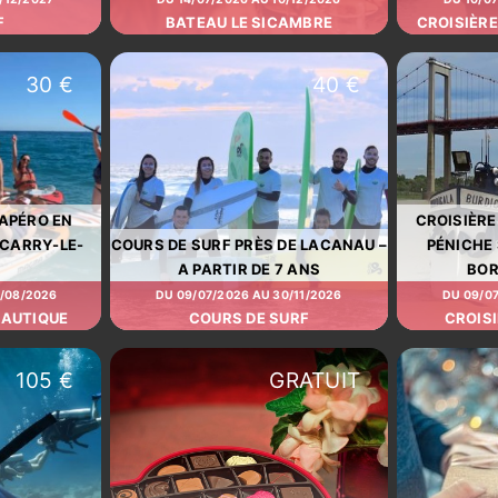
F
BATEAU LE SICAMBRE
CROISIÈRE
30 €
40 €
 APÉRO EN
CROISIÈRE
 CARRY-LE-
COURS DE SURF PRÈS DE LACANAU –
PÉNICHE
A PARTIR DE 7 ANS
BOR
8/08/2026
DU 09/07/2026 AU 30/11/2026
DU 09/07
NAUTIQUE
COURS DE SURF
CROIS
105 €
GRATUIT