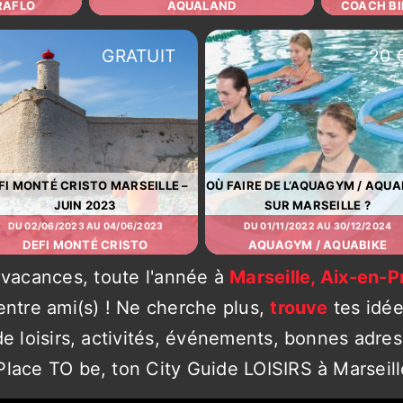
RAFLO
AQUALAND
COACH BI
GRATUIT
20 
FI MONTÉ CRISTO MARSEILLE –
OÙ FAIRE DE L’AQUAGYM / AQUA
JUIN 2023
SUR MARSEILLE ?
DU 02/06/2023 AU 04/06/2023
DU 01/11/2022 AU 30/12/2024
DEFI MONTÉ CRISTO
AQUAGYM / AQUABIKE
s vacances, toute l'année à
Marseille, Aix-en-Pr
 entre ami(s) ! Ne cherche plus,
trouve
tes idée
 de loisirs, activités, événements, bonnes adr
Place TO be, ton City Guide LOISIRS à Marseill