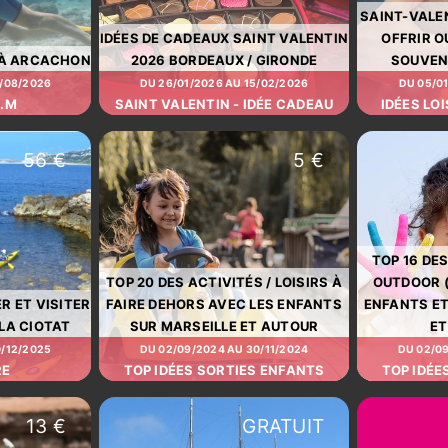
SAINT-VALEN
IDÉES DE CADEAUX SAINT VALENTIN
OFFRIR O
 À ARCACHON
2026 BORDEAUX / GIRONDE
SOUVEN
7/08/2026
DU 26/01/2026 AU 15/02/2026
DU 05/0
.M
SAINT VALENTIN - IDÉE CADEAU
IDÉES LOI
56 €
5 €
TOP 16 DES
TOP 20 DES ACTIVITÉS / LOISIRS À
OUTDOOR (
R ET VISITER
FAIRE DEHORS AVEC LES ENFANTS
ENFANTS E
LA CIOTAT
SUR MARSEILLE ET AUTOUR
ET
0/12/2025
DU 02/09/2024 AU 30/11/2024
DU 02/09
RE
TOP IDÉES SORTIES ENFANTS
TOP IDÉE
13 €
GRATUIT