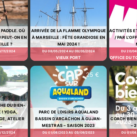
 PADDLE. OÙ
ARRIVÉE DE LA FLAMME OLYMPIQUE
ACTIVITÉS ET
Ù PEUT-ON EN
À MARSEILLE : FÊTE GRANDIOSE EN
/ PAR L’O
ILLE ?
MAI 2024 !
0/11/2024
DU 08/05/2024 AU 09/05/2024
DU 20/04
VIEUX PORT
OFFICE DU T
55 €
25 €
HE DU BIEN-
 ! YOGA,
PARC DE LOISIRS AQUALAND
E, ATELIER
BASSIN D’ARCACHON À GUJAN-
COACH BIEN
…
MESTRAS – SAISON 2023
– 
0/12/2024
DU 01/08/2023 AU 03/09/2023
DU 01/08