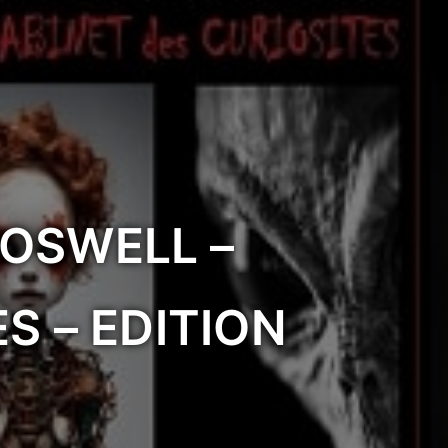
OSWELL –
S – EDITION