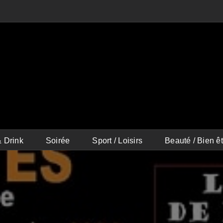
 Drink
Soirée
Sport / Loisirs
Beauté / Bien êt