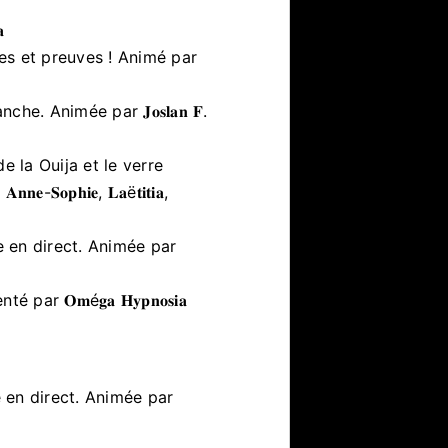
​
es et preuves ! Animé par
. Animée par 𝐉𝐨𝐬𝐥𝐚𝐧 𝐅.
e la Ouija et le verre
𝐨𝐩𝐡𝐢𝐞, 𝐋𝐚ë𝐭𝐢𝐭𝐢𝐚,
 en direct. Animée par
r 𝐎𝐦é𝐠𝐚 𝐇𝐲𝐩𝐧𝐨𝐬𝐢𝐚
 en direct. Animée par