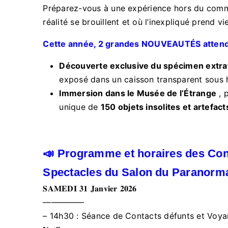
Préparez-vous à une expérience hors du commu
réalité se brouillent et où l’inexpliqué prend vie
Cette année, 2 grandes NOUVEAUTÉS attendro
Découverte exclusive du spécimen extra
exposé dans un caisson transparent sous h
Immersion dans le Musée de l’Étrange
, 
unique de
150 objets insolites et artefac
📣 Programme et horaires des Con
Spectacles du Salon du Paranorma
𝐒𝐀𝐌𝐄𝐃𝐈 𝟑𝟏 𝐉𝐚𝐧𝐯𝐢𝐞𝐫 𝟐𝟎𝟐𝟔
—————
– 14h30 : Séance de Contacts défunts et Voya