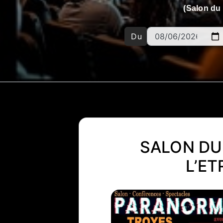
(Salon du
Du
SALON DU
L’ET