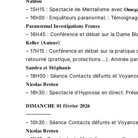
𝐍𝐚𝐭𝐢𝐥𝐨𝐮
– 15H15 : Spectacle de Mentalisme avec 𝐎𝐦𝐞𝐠𝐚
– 16h00 : Enquêteurs paranormal. : Témoignag
𝐏𝐚𝐫𝐚𝐧𝐨𝐫𝐦𝐚𝐥 𝐈𝐧𝐯𝐞𝐬𝐭𝐢𝐠𝐚𝐭𝐢𝐨𝐧𝐬 𝐅𝐫𝐚𝐧𝐜𝐞​
– 16H45 : Conférence et débat sur la Dame Blanche
𝐊𝐞𝐥𝐥𝐞𝐫 (𝐀𝐮𝐭𝐞𝐮𝐫)​​
– 17H15 : Conférence et débat sur la pratique d
retourné (pratique, protections …). Animée par 𝐀𝐧𝐧𝐞-𝐒
𝐒𝐚𝐧𝐝𝐫𝐚 𝐞𝐭 𝐒𝐭é𝐩𝐡𝐚𝐧𝐢𝐞
– 18H00 : Séance Contacts défunts et Voyance
𝐍𝐢𝐜𝐨𝐥𝐚𝐬 𝐁𝐫𝐞𝐭𝐨𝐧
– 18h30 : Spectacle d’Hypnose en direct. Présenté pa
𝐃𝐈𝐌𝐀𝐍𝐂𝐇𝐄 𝟎𝟏 𝐟é𝐯𝐫𝐢𝐞𝐫 𝟐𝟎𝟐𝟔
—————
– 10h30 : Séance Contacts défunts et Voyance
𝐍𝐢𝐜𝐨𝐥𝐚𝐬 𝐁𝐫𝐞𝐭𝐨𝐧