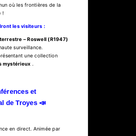
n où les frontières de la
 !
nt les visiteurs :
terrestre – Roswell (R1947)
aute surveillance.
présentant une collection
ts mystérieux
.
férences et
l de Troyes 📣
nce en direct. Animée par