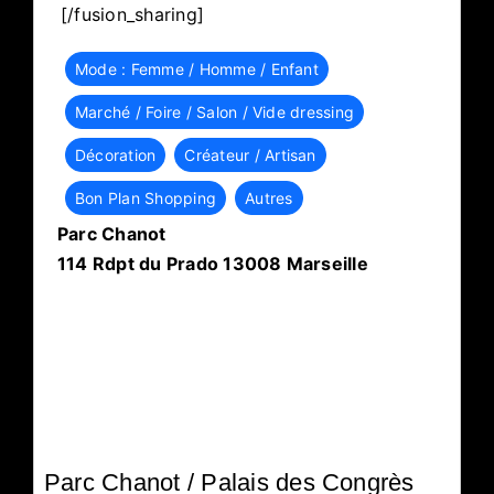
[/fusion_sharing]
Mode : Femme / Homme / Enfant
Marché / Foire / Salon / Vide dressing
Décoration
Créateur / Artisan
Bon Plan Shopping
Autres
Parc Chanot
114 Rdpt du Prado 13008 Marseille
Parc Chanot / Palais des Congrès