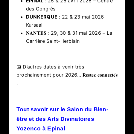
EPINAL
: 25 & 26 avril 2026 – Centre
des Congrès
DUNKERQUE
: 22 & 23 mai 2026 –
Kursaal
𝐍𝐀𝐍𝐓𝐄𝐒
: 29, 30 & 31 mai 2026 – La
Carrière Saint-Herblain
📅 D’autres dates à venir très
prochainement pour 2026… 𝐑𝐞𝐬𝐭𝐞𝐳 𝐜𝐨𝐧𝐧𝐞𝐜𝐭𝐞́𝐬
!
Tout savoir sur le Salon du Bien-
être et des Arts Divinatoires
Yozenco à Epinal