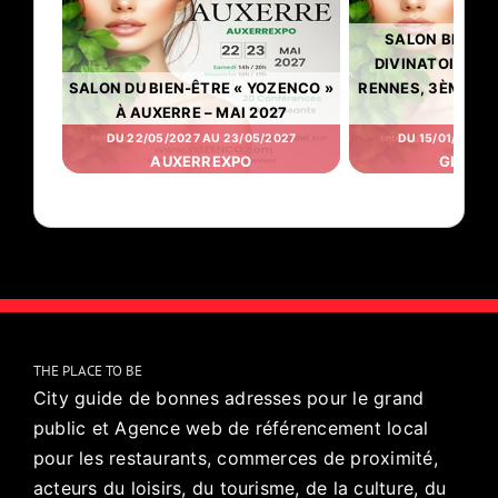
SALON BIEN-Ê
DIVINATOIRES «
SALON DU BIEN-ÊTRE « YOZENCO »
RENNES, 3ÈME ÉDI
À AUXERRE – MAI 2027
202
DU 22/05/2027 AU 23/05/2027
DU 15/01/2027 A
AUXERREXPO
GLAZ A
THE PLACE TO BE
City guide de bonnes adresses pour le grand
public et Agence web de référencement local
pour les restaurants, commerces de proximité,
acteurs du loisirs, du tourisme, de la culture, du