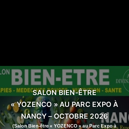
SALON BIEN-ÊTRE
« YOZENCO » AU PARC EXPO À
NANCY – OCTOBRE 2026
(Salon Bien-être « YOZENCO » au Parc Expo à