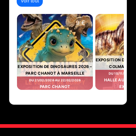
Voir tout
9 €
EXPOSITION DES D
EXPOSITION DE DINOSAURES 2026 –
COLMAR ET 
PARC CHANOT À MARSEILLE
DU 15/11/2025 
HALLE AUX VIN
DU 21/02/2026 AU 22/02/2026
PARC CHANOT
EXPOSI