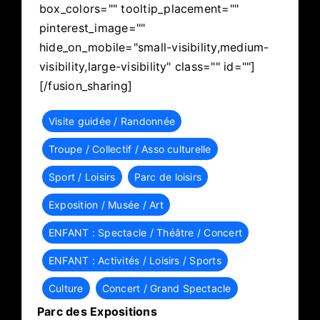
box_colors="" tooltip_placement=""
pinterest_image=""
hide_on_mobile="small-visibility,medium-
visibility,large-visibility" class="" id=""]
[/fusion_sharing]
Visite guidée / Randonnée
Troupe / Collectif / Asso culturelle
Sport / Loisirs
Parc de loisirs
Exposition / Musée / Art
ENFANT : Spectacle / Théâtre / Concert
ENFANT : Activités / Loisirs / Sports
Culture
Concert / Grand Spectacle
Parc des Expositions