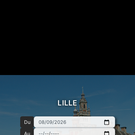
LILLE
Du
Au