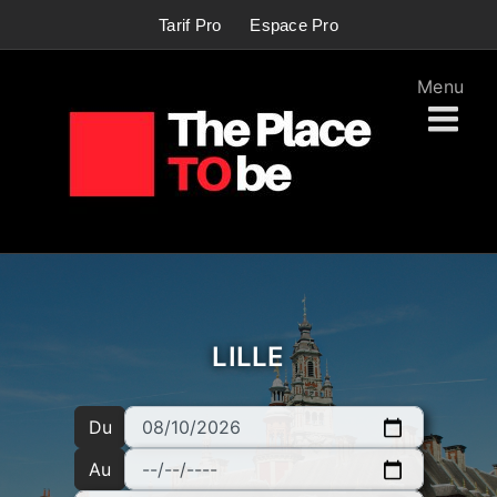
Passer
Tarif Pro
Espace Pro
au
contenu
LILLE
Du
Au