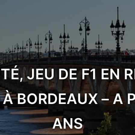
TÉ, JEU DE F1 EN 
 À BORDEAUX – A P
ANS