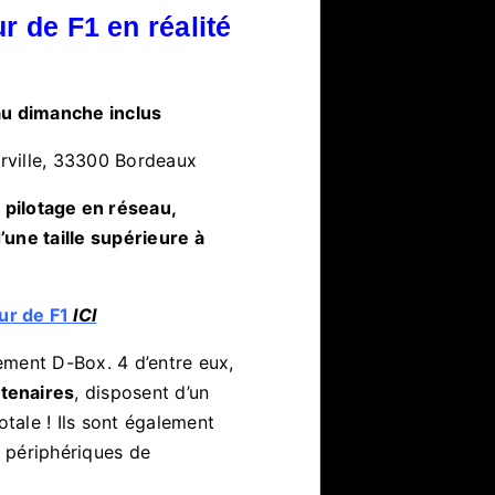
r de F1 en réalité
au dimanche inclus
ville, 33300 Bordeaux
 pilotage en réseau,
une taille supérieure à
ur de F1
ICI
ement D-Box. 4 d’entre eux,
rtenaires
, disposent d’un
tale ! Ils sont également
 périphériques de