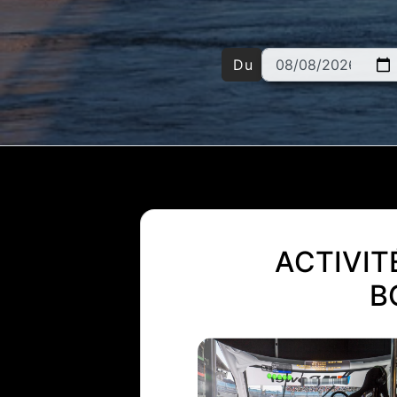
Du
ACTIVIT
B