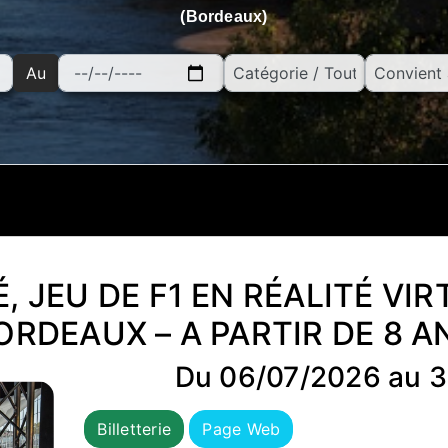
(Bordeaux)
Au
É, JEU DE F1 EN RÉALITÉ VIR
ORDEAUX – A PARTIR DE 8 A
Du 06/07/2026 au 3
Billetterie
Page Web