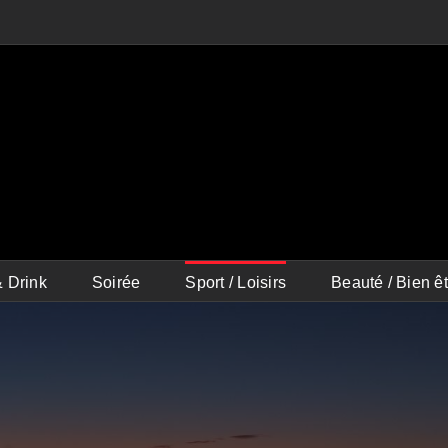
 Drink
Soirée
Sport / Loisirs
Beauté / Bien êt