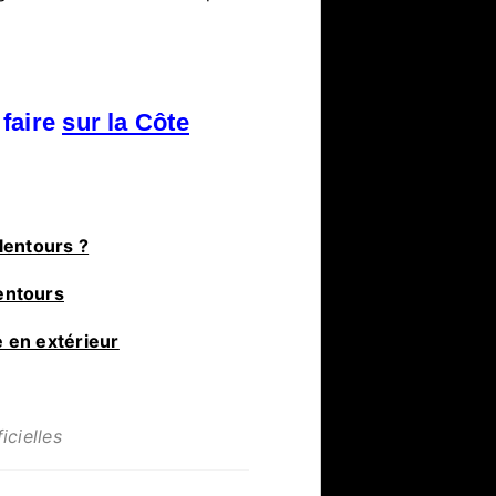
 faire
sur la Côte
lentours ?
entours
e en extérieur
icielles