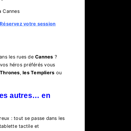
à Cannes
Réservez votre session
ans les rues de
Cannes
?
vos héros préférés vous
 Thrones
,
les Templiers
ou
es autres… en
reux : tout se passe dans les
tablette tactile et