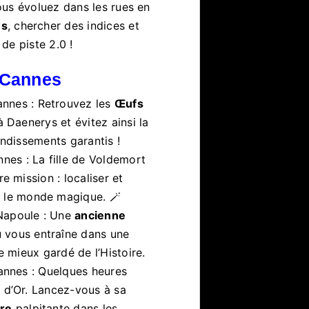
us évoluez dans les rues en
es
, chercher des indices et
 de piste 2.0 !
à Cannes
annes : Retrouvez les
Œufs
à Daenerys et évitez ainsi la
ondissements garantis !
nes : La fille de Voldemort
e mission : localiser et
 le monde magique. 🪄
Napoule : Une
ancienne
 vous entraîne dans une
e mieux gardé de l’Histoire.
annes : Quelques heures
 d’Or. Lancez-vous à sa
tre
palpitante dans les