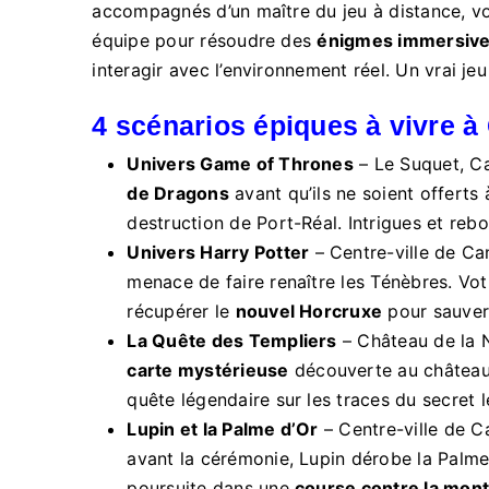
accompagnés d’un maître du jeu à distance, vo
équipe pour résoudre des
énigmes immersiv
interagir avec l’environnement réel. Un vrai jeu
4 scénarios épiques à vivre 
Univers Game of Thrones
– Le Suquet, C
de Dragons
avant qu’ils ne soient offerts 
destruction de Port-Réal. Intrigues et reb
Univers Harry Potter
– Centre-ville de Can
menace de faire renaître les Ténèbres. Votr
récupérer le
nouvel Horcruxe
pour sauver
La Quête des Templiers
– Château de la 
carte mystérieuse
découverte au château
quête légendaire sur les traces du secret l
Lupin et la Palme d’Or
– Centre-ville de C
avant la cérémonie, Lupin dérobe la Palme
poursuite dans une
course contre la mon