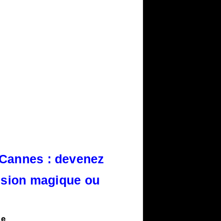
 Cannes : devenez
ssion magique ou
ée