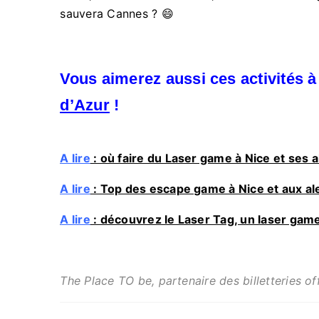
sauvera Cannes ? 😄
Vous aimerez aussi ces activités à
d’Azur
!
A lire
: où faire du Laser game à Nice et ses a
A lire
: Top des escape game à Nice et aux al
A lire
: découvrez le Laser Tag, un laser gam
The Place TO be, partenaire des billetteries off