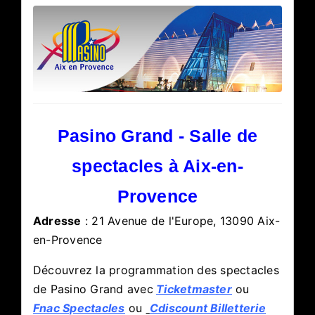
Pasino Grand - Salle de
spectacles à Aix-en-
Provence
Adresse
:
21 Avenue de l'Europe, 13090 Aix-
en-Provence
Découvrez la programmation des spectacles
de Pasino Grand avec
Ticketmaster
ou
Fnac Spectacles
ou
Cdiscount Billetterie