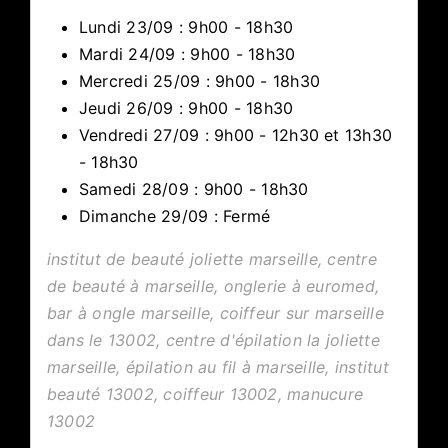
Lundi 23/09 :
9h00
-
18h30
Mardi 24/09 :
9h00
-
18h30
Mercredi 25/09 :
9h00
-
18h30
Jeudi 26/09 :
9h00
-
18h30
Vendredi 27/09 :
9h00
-
12h30
et
13h30
-
18h30
Samedi 28/09 :
9h00
-
18h30
Dimanche 29/09 : Fermé
institut de beauté joliette marseille, centre
de beauté à marseille, onglerie à euromed,
bar à ongle marseille, coiffeur sur marseille
dans le 13002, centre d'épilation la joliette
marseille, épilation au fil à marseille, institut
beauté 13002, coiffeur 13002, manucure
13002