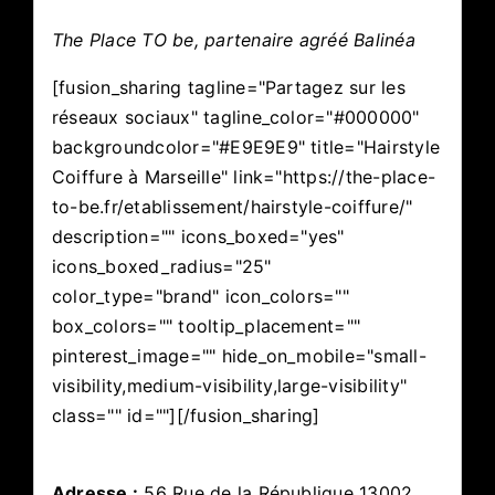
The Place TO be, partenaire agréé Balinéa
[fusion_sharing tagline="Partagez sur les
réseaux sociaux" tagline_color="#000000"
backgroundcolor="#E9E9E9" title="Hairstyle
Coiffure à Marseille" link="https://the-place-
to-be.fr/etablissement/hairstyle-coiffure/"
description="" icons_boxed="yes"
icons_boxed_radius="25"
color_type="brand" icon_colors=""
box_colors="" tooltip_placement=""
pinterest_image="" hide_on_mobile="small-
visibility,medium-visibility,large-visibility"
class="" id=""][/fusion_sharing]
Adresse :
56 Rue de la République 13002