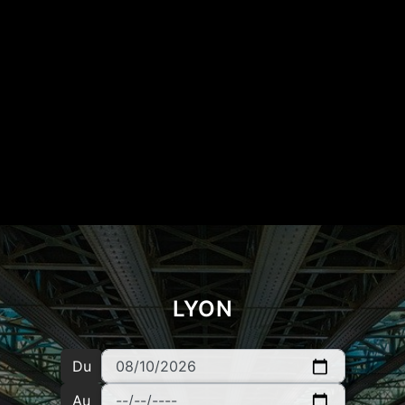
LYON
Du
Au