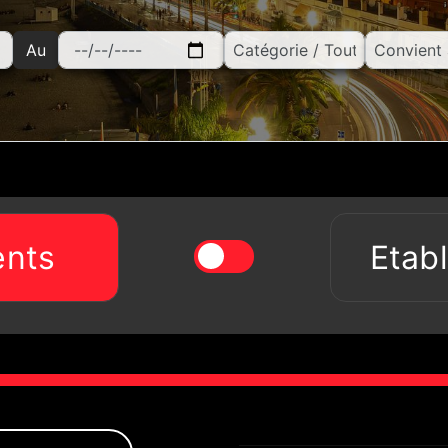
Au
nts
Etab